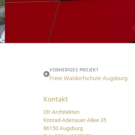
VORHERIGES PROJEKT
Freie Waldorfschule Augsburg
Kontakt
Ott Architekten
Konrad-Adenauer-Allee 35
86150 Augsburg