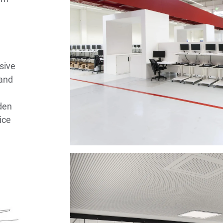
sive
and
den
ice