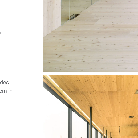
a
udes
tem in
.