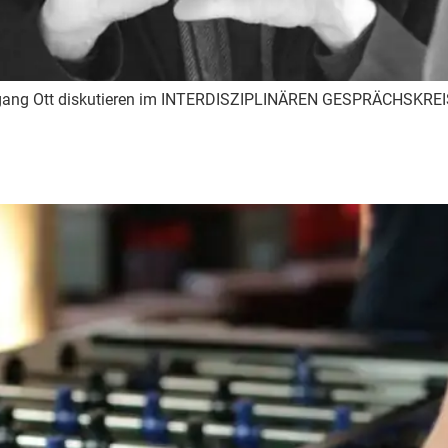
fgang Ott diskutieren im INTERDISZIPLINÄREN GESPRÄCHSKREIS